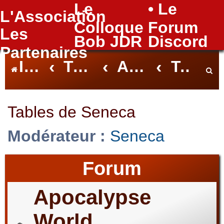
Le
• Le
L'Association
FAQ
Colloque
Forum
Les
Bob JDR
Discord
Partenaires
Index du forum
Tables Nantaises
Archives des Tables
Tables de Seneca
e
Tables de Seneca
Modérateur :
Seneca
c
Forum
h
Apocalypse
World
e