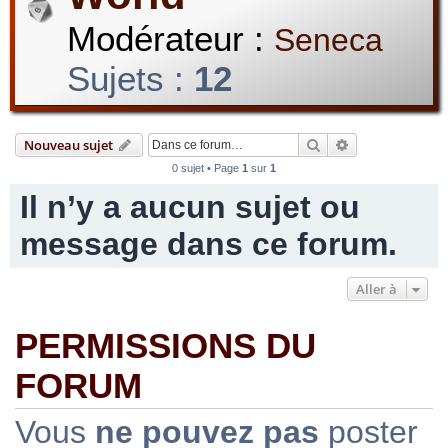
Modérateur :
Seneca
r
Sujets :
12
c
Rechercher
Recherche avan
Nouveau sujet
0 sujet • Page
1
sur
1
Il n’y a aucun sujet ou
h
message dans ce forum.
Aller à
e
PERMISSIONS DU
r
FORUM
Vous
ne pouvez pas
poster