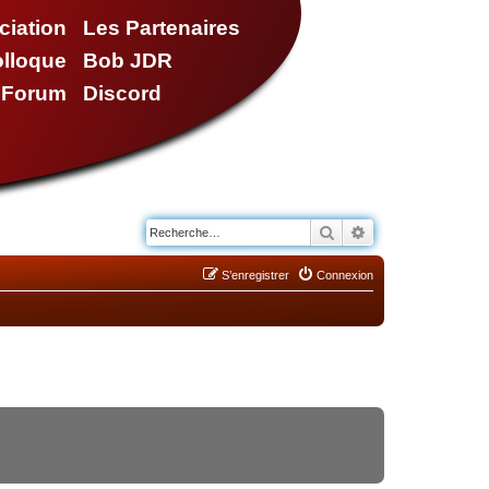
ciation
Les Partenaires
olloque
Bob JDR
e Forum
Discord
Rechercher
Recherche avancé
S’enregistrer
Connexion