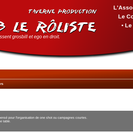
L'Asso
Le C
• L
sent grosbill et ego en droit.
rs
pensé pour l'organisation de one shot ou campagnes courtes.
e table.