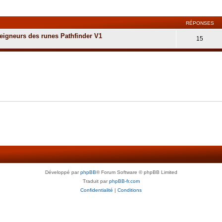
cher
cherche avancée
RÉPONSES
igneurs des runes Pathfinder V1
15
Développé par
phpBB
® Forum Software © phpBB Limited
Traduit par
phpBB-fr.com
Confidentialité
|
Conditions