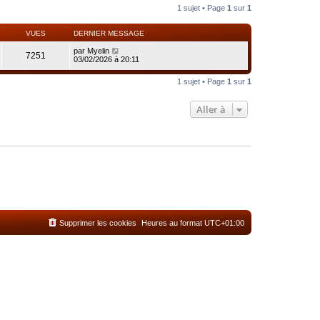
1 sujet • Page
1
sur
1
VUES
DERNIER MESSAGE
par
Myelin
7251
03/02/2026 à 20:11
1 sujet • Page
1
sur
1
Aller à
Supprimer les cookies
Heures au format
UTC+01:00