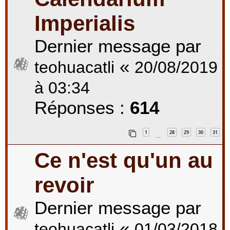
Imperialis
r
Dernier message par
«
teohuacatli
20/08/2019
c
à 03:34
Réponses :
614
h
1
28
29
30
31
…
e
Ce n'est qu'un au
revoir
r
Dernier message par
«
teohuacatli
01/03/2018