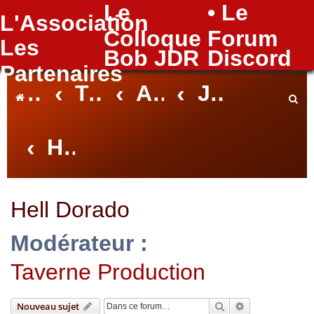
Le
• Le
L'Association
FAQ
Colloque
Forum
Les
Bob JDR
Discord
Partenaires
Index du forum
Taverne
Autres jeux
Jeux de Figurines
Hell Dorado
e
c
Hell Dorado
Modérateur :
h
Taverne Production
e
Rechercher
Recherche avan
Nouveau sujet