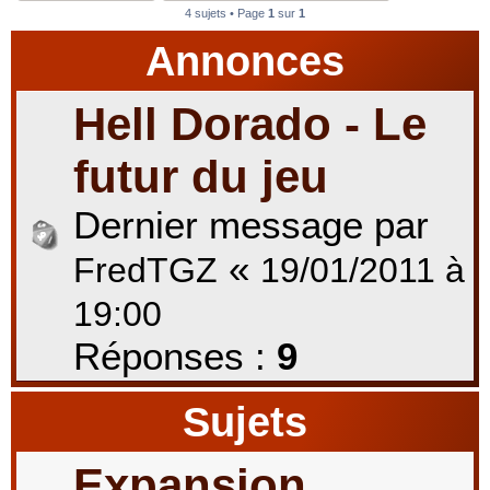
4 sujets • Page
1
sur
1
Annonces
r
Hell Dorado - Le
c
futur du jeu
Dernier message par
h
«
FredTGZ
19/01/2011 à
19:00
e
Réponses :
9
r
Sujets
Expansion