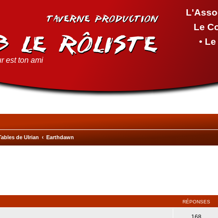
L'Asso
Le C
• L
r est ton ami
Tables de Ulrian
Earthdawn
cher
cherche avancée
RÉPONSES
168