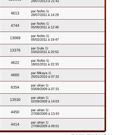
24/07/2013 à 21:42
par
NoNo
4613
28/07/2011 à 14:29
par
NoNo
4744
05/06/2011 à 12:46
par
NoNo
13068
05/02/2011 à 19:47
par
Gulix
13376
03/02/2011 à 20:52
par
NoNo
4622
18/01/2011 à 22:33
par
Mikaya
4660
25/01/2010 à 07:32
par
ulrian
6354
03/09/2009 à 07:31
par
ulrian
13530
02/09/2009 à 14:03
par
ulrian
4450
27/08/2009 à 13:43
par
ulrian
4414
27/08/2009 à 09:01