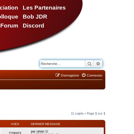
ciation
Les Partenaires
olloque
Bob JDR
e Forum
Discord
Rechercher
Recherche avancé
S’enregistrer
Connexion
11 sujets • Page
1
sur
1
VUES
DERNIER MESSAGE
par
ulrian
229003