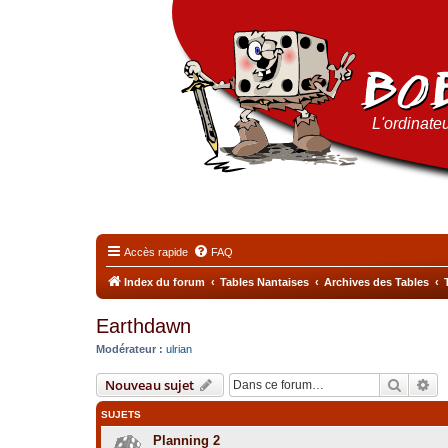
L'ordinateu
Accès rapide
FAQ
Index du forum
Tables Nantaises
Archives des Tables
Earthdawn
Modérateur :
ulrian
Recher
Re
Nouveau sujet
SUJETS
Planning 2