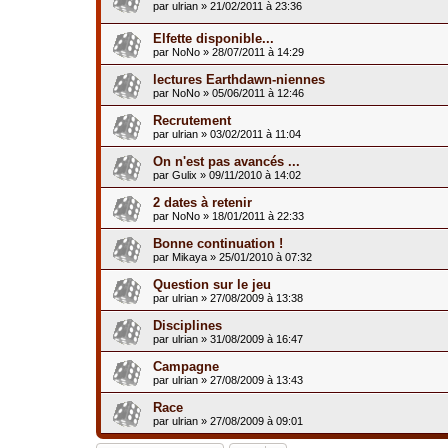
par
ulrian
»
21/02/2011 à 23:36
Elfette disponible...
par
NoNo
»
28/07/2011 à 14:29
lectures Earthdawn-niennes
par
NoNo
»
05/06/2011 à 12:46
Recrutement
par
ulrian
»
03/02/2011 à 11:04
On n'est pas avancés ...
par
Gulix
»
09/11/2010 à 14:02
2 dates à retenir
par
NoNo
»
18/01/2011 à 22:33
Bonne continuation !
par
Mikaya
»
25/01/2010 à 07:32
Question sur le jeu
par
ulrian
»
27/08/2009 à 13:38
Disciplines
par
ulrian
»
31/08/2009 à 16:47
Campagne
par
ulrian
»
27/08/2009 à 13:43
Race
par
ulrian
»
27/08/2009 à 09:01