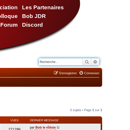
ciation
Les Partenaires
olloque
Bob JDR
e Forum
Discord
Rechercher
Recherche avancé
S’enregistrer
Connexion
5 sujets • Page
1
sur
1
VUES
DERNIER MESSAGE
par
Bob le rôliste
271296