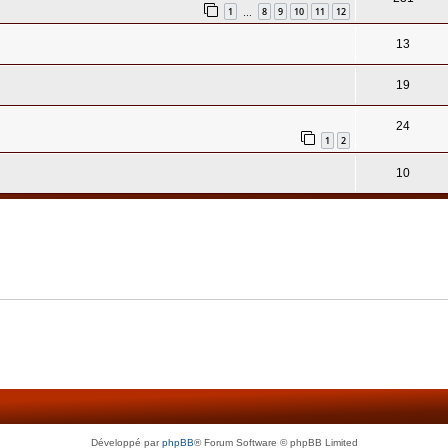
1
8
9
10
11
12
…
13
19
24
1
2
10
Développé par
phpBB
® Forum Software © phpBB Limited