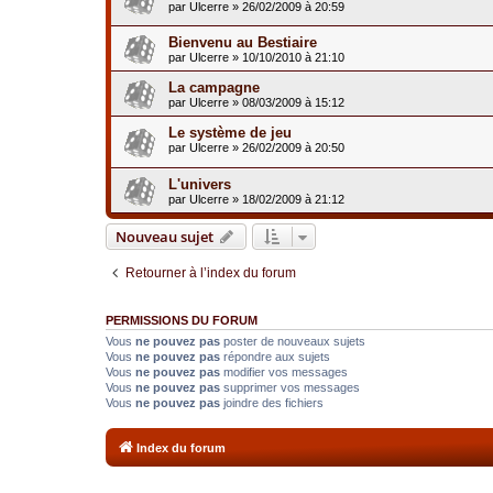
par
Ulcerre
»
26/02/2009 à 20:59
Bienvenu au Bestiaire
par
Ulcerre
»
10/10/2010 à 21:10
La campagne
par
Ulcerre
»
08/03/2009 à 15:12
Le système de jeu
par
Ulcerre
»
26/02/2009 à 20:50
L'univers
par
Ulcerre
»
18/02/2009 à 21:12
Nouveau sujet
Retourner à l’index du forum
PERMISSIONS DU FORUM
Vous
ne pouvez pas
poster de nouveaux sujets
Vous
ne pouvez pas
répondre aux sujets
Vous
ne pouvez pas
modifier vos messages
Vous
ne pouvez pas
supprimer vos messages
Vous
ne pouvez pas
joindre des fichiers
Index du forum