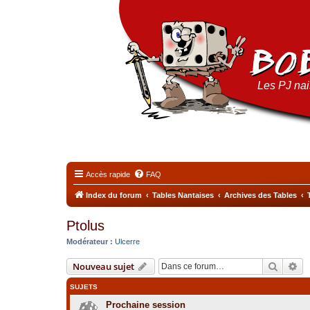
Les PJ nais
Accès rapide
FAQ
Index du forum
Tables Nantaises
Archives des Tables
Ptolus
Modérateur :
Ulcerre
Recher
Re
Nouveau sujet
SUJETS
Prochaine session