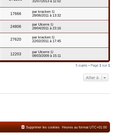
31/07/2013 à 11:02
par
kracken
17666
28/06/2011 à 13:32
par
Ulcerre
24806
28/04/2011 à 23:16
par
kracken
27620
22/02/2011 à 17:45
par
Ulcerre
12203
08/03/2009 à 15:11
5 sujets • Page
1
sur
1
Aller à
Supprimer les cookies
Heures au format
UTC+01:00