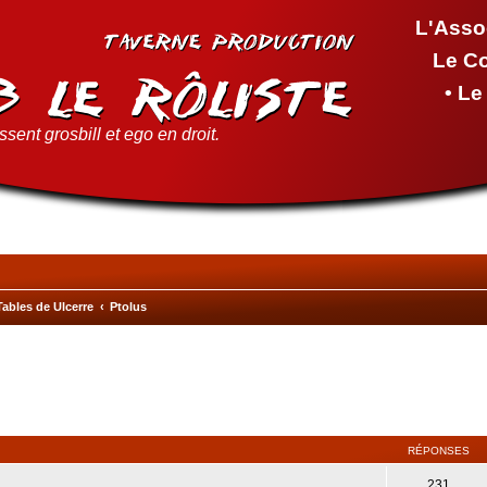
L'Asso
Le C
• L
sent grosbill et ego en droit.
Tables de Ulcerre
Ptolus
cher
cherche avancée
RÉPONSES
231