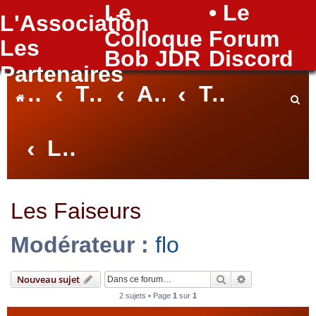
Le
• Le
L'Association
FAQ
Colloque
Forum
Les
Bob JDR
Discord
Partenaires
Index du forum
Tables Nantaises
Archives des Tables
Tables de Flo
Les Faiseurs
e
c
Les Faiseurs
Modérateur :
flo
h
Rechercher
Recherche avan
Nouveau sujet
2 sujets • Page
1
sur
1
e