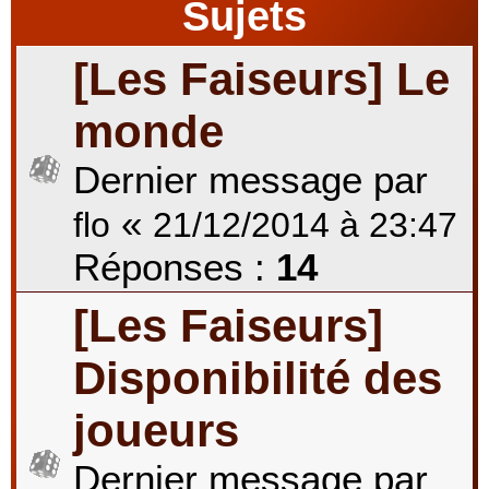
Sujets
[Les Faiseurs] Le
r
monde
c
Dernier message par
«
flo
21/12/2014 à 23:47
h
Réponses :
14
[Les Faiseurs]
e
Disponibilité des
r
joueurs
Dernier message par