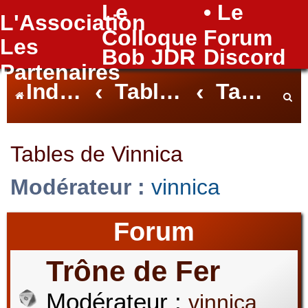
Le
• Le
L'Association
FAQ
Colloque
Forum
Les
Bob JDR
Discord
Partenaires
Index du forum
Tables Nantaises
Tables de Vinnica
e
Tables de Vinnica
Modérateur :
vinnica
c
Forum
h
Trône de Fer
Modérateur :
vinnica
e