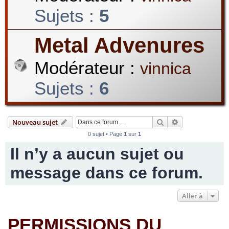
Sujets :
5
r
Metal Advenures
Modérateur :
vinnica
c
Sujets :
6
h
Rechercher
Recherche avan
Nouveau sujet
0 sujet • Page
1
sur
1
Il n’y a aucun sujet ou
e
message dans ce forum.
r
Aller à
PERMISSIONS DU