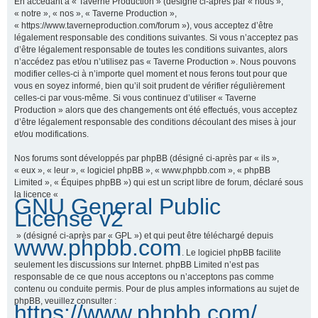
En accédant à « Taverne Production » (désigné ci-après par « nous »,
« notre », « nos », « Taverne Production »,
« https://www.taverneproduction.com/forum »), vous acceptez d’être
légalement responsable des conditions suivantes. Si vous n’acceptez pas
r
d’être légalement responsable de toutes les conditions suivantes, alors
n’accédez pas et/ou n’utilisez pas « Taverne Production ». Nous pouvons
modifier celles-ci à n’importe quel moment et nous ferons tout pour que
vous en soyez informé, bien qu’il soit prudent de vérifier régulièrement
c
celles-ci par vous-même. Si vous continuez d’utiliser « Taverne
Production » alors que des changements ont été effectués, vous acceptez
d’être légalement responsable des conditions découlant des mises à jour
et/ou modifications.
h
Nos forums sont développés par phpBB (désigné ci-après par « ils »,
« eux », « leur », « logiciel phpBB », « www.phpbb.com », « phpBB
Limited », « Équipes phpBB ») qui est un script libre de forum, déclaré sous
la licence «
GNU General Public
e
License v2
» (désigné ci-après par « GPL ») et qui peut être téléchargé depuis
www.phpbb.com
. Le logiciel phpBB facilite
r
seulement les discussions sur Internet. phpBB Limited n’est pas
responsable de ce que nous acceptons ou n’acceptons pas comme
contenu ou conduite permis. Pour de plus amples informations au sujet de
phpBB, veuillez consulter :
https://www.phpbb.com/
.