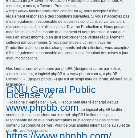
En accédant à « Taverne Production » (désigné ci-après par « nous »,
« notre », « nos », « Taverne Production »,
« https://www.taverneproduction.com/forum »), vous acceptez d’être
légalement responsable des conditions suivantes. Si vous n’acceptez pas
r
d’être légalement responsable de toutes les conditions suivantes, alors
n’accédez pas et/ou n’utilisez pas « Taverne Production ». Nous pouvons
modifier celles-ci à n’importe quel moment et nous ferons tout pour que
vous en soyez informé, bien qu’il soit prudent de vérifier régulièrement
c
celles-ci par vous-même. Si vous continuez d’utiliser « Taverne
Production » alors que des changements ont été effectués, vous acceptez
d’être légalement responsable des conditions découlant des mises à jour
et/ou modifications.
h
Nos forums sont développés par phpBB (désigné ci-après par « ils »,
« eux », « leur », « logiciel phpBB », « www.phpbb.com », « phpBB
Limited », « Équipes phpBB ») qui est un script libre de forum, déclaré sous
la licence «
GNU General Public
e
License v2
» (désigné ci-après par « GPL ») et qui peut être téléchargé depuis
www.phpbb.com
. Le logiciel phpBB facilite
r
seulement les discussions sur Internet. phpBB Limited n’est pas
responsable de ce que nous acceptons ou n’acceptons pas comme
contenu ou conduite permis. Pour de plus amples informations au sujet de
phpBB, veuillez consulter :
https://www.phpbb.com/
.