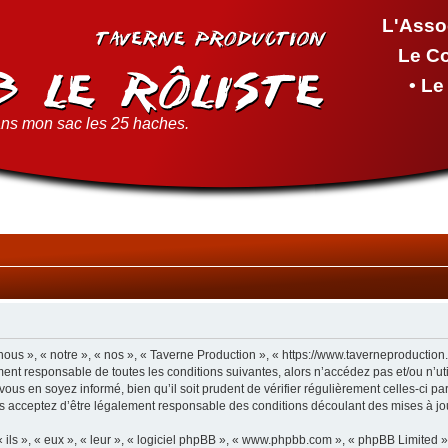
L'Asso
Le C
• L
ns mon sac les 25 haches.
ous », « notre », « nos », « Taverne Production », « https://www.taverneproductio
ment responsable de toutes les conditions suivantes, alors n’accédez pas et/ou n’u
vous en soyez informé, bien qu’il soit prudent de vérifier régulièrement celles-ci p
s acceptez d’être légalement responsable des conditions découlant des mises à jou
ls », « eux », « leur », « logiciel phpBB », « www.phpbb.com », « phpBB Limited »,