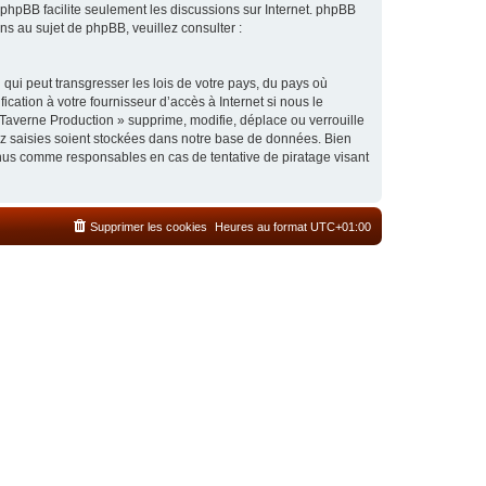
l phpBB facilite seulement les discussions sur Internet. phpBB
 au sujet de phpBB, veuillez consulter :
qui peut transgresser les lois de votre pays, du pays où
cation à votre fournisseur d’accès à Internet si nous le
Taverne Production » supprime, modifie, déplace ou verrouille
ez saisies soient stockées dans notre base de données. Bien
enus comme responsables en cas de tentative de piratage visant
Supprimer les cookies
Heures au format
UTC+01:00