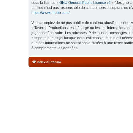
sous la licence «
GNU General Public License v2
» (désigné ci
Limited n’est pas responsable de ce que nous acceptons ou n’
https://www.phpbb.com/
.
Vous acceptez de ne pas publier de contenu abusif, obscène, vu
« Taverne Production » est hébergé ou les lois internationales.
jugeons nécessaire. Les adresses IP de tous les messages sont
n’importe quel sujet lorsque nous estimons que cela est néces
que ces informations ne soient pas diffusées à une tierce part
à compromettre les données.
Index du forum