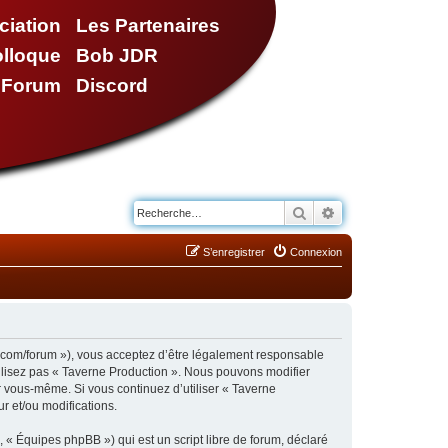
ciation
Les Partenaires
olloque
Bob JDR
e Forum
Discord
Rechercher
Recherche avancé
S’enregistrer
Connexion
n.com/forum »), vous acceptez d’être légalement responsable
tilisez pas « Taverne Production ». Nous pouvons modifier
ar vous-même. Si vous continuez d’utiliser « Taverne
r et/ou modifications.
 « Équipes phpBB ») qui est un script libre de forum, déclaré