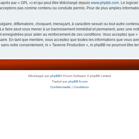
-après par « GPL ») et qui peut être téléchargé depuis
www.phpbb.com
. Le logicie
acceptons pas comme contenu ou conduite permis. Pour de plus amples informations
lgaire, diffamatoire, choquant, menaçant, à caractère sexuel ou tout autre contenu 
 Le faire peut vous mener à un bannissement immédiat et permanent, avec une notifi
 enregistrées pour aider au renforcement de ces conditions. Vous acceptez que « 
saire. En tant que membre, vous acceptez que toutes les informations que vous av
ie sans votre consentement, ni « Taverne Production », ni phpBB ne pourront être t
Développé par
phpBB
® Forum Software © phpBB Limited
Traduit par
phpBB-fr.com
Confidentialité
|
Conditions