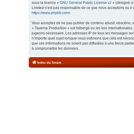
sous la licence «
GNU General Public License v2
» (désigné ci
Limited n’est pas responsable de ce que nous acceptons ou n’
https://www.phpbb.com/
.
Vous acceptez de ne pas publier de contenu abusif, obscène, vu
« Taverne Production » est hébergé ou les lois internationales.
jugeons nécessaire. Les adresses IP de tous les messages sont
n’importe quel sujet lorsque nous estimons que cela est néces
que ces informations ne soient pas diffusées à une tierce part
à compromettre les données.
Index du forum