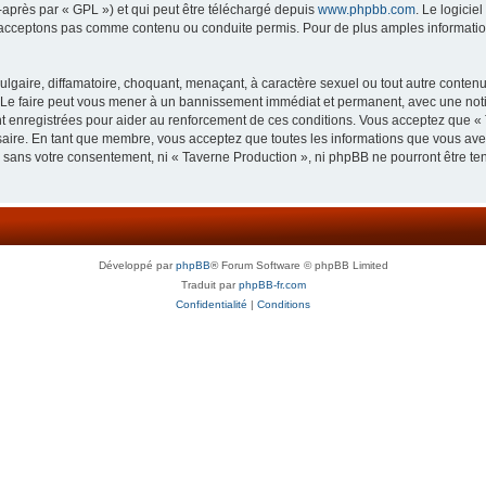
-après par « GPL ») et qui peut être téléchargé depuis
www.phpbb.com
. Le logicie
acceptons pas comme contenu ou conduite permis. Pour de plus amples informations
lgaire, diffamatoire, choquant, menaçant, à caractère sexuel ou tout autre contenu 
 Le faire peut vous mener à un bannissement immédiat et permanent, avec une notifi
 enregistrées pour aider au renforcement de ces conditions. Vous acceptez que « 
saire. En tant que membre, vous acceptez que toutes les informations que vous av
ie sans votre consentement, ni « Taverne Production », ni phpBB ne pourront être t
Développé par
phpBB
® Forum Software © phpBB Limited
Traduit par
phpBB-fr.com
Confidentialité
|
Conditions