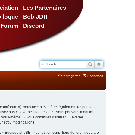
ciation
Les Partenaires
olloque
Bob JDR
e Forum
Discord
Rechercher
Recherche avancé
S’enregistrer
Connexion
n.com/forum »), vous acceptez d’être légalement responsable
tilisez pas « Taverne Production ». Nous pouvons modifier
ar vous-même. Si vous continuez d’utiliser « Taverne
r et/ou modifications.
 « Équipes phpBB ») qui est un script libre de forum, déclaré