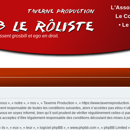
L'Asso
Le C
• L
sent grosbill et ego en droit.
ous », « notre », « nos », « Taverne Production », « https://www.taverneproductio
ment responsable de toutes les conditions suivantes, alors n’accédez pas et/ou n’u
vous en soyez informé, bien qu’il soit prudent de vérifier régulièrement celles-ci p
s acceptez d’être légalement responsable des conditions découlant des mises à jou
ls », « eux », « leur », « logiciel phpBB », « www.phpbb.com », « phpBB Limited »,