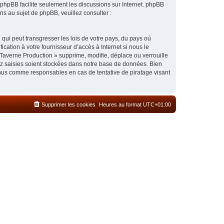
l phpBB facilite seulement les discussions sur Internet. phpBB
 au sujet de phpBB, veuillez consulter :
qui peut transgresser les lois de votre pays, du pays où
cation à votre fournisseur d’accès à Internet si nous le
Taverne Production » supprime, modifie, déplace ou verrouille
ez saisies soient stockées dans notre base de données. Bien
enus comme responsables en cas de tentative de piratage visant
Supprimer les cookies
Heures au format
UTC+01:00