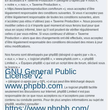
En accédant à « Taverne Production » (désigné ci-après par « nous »,
« notre », « nos », « Taverne Production »,
« https://www.taverneproduction.com/forum »), vous acceptez d’être
légalement responsable des conditions suivantes. Si vous n’acceptez pas
r
d’être légalement responsable de toutes les conditions suivantes, alors
n’accédez pas et/ou n’utilisez pas « Taverne Production ». Nous pouvons
modifier celles-ci à n’importe quel moment et nous ferons tout pour que
vous en soyez informé, bien qu’il soit prudent de vérifier régulièrement
c
celles-ci par vous-même. Si vous continuez d’utiliser « Taverne
Production » alors que des changements ont été effectués, vous acceptez
d’être légalement responsable des conditions découlant des mises à jour
et/ou modifications.
h
Nos forums sont développés par phpBB (désigné ci-après par « ils »,
« eux », « leur », « logiciel phpBB », « www.phpbb.com », « phpBB
Limited », « Équipes phpBB ») qui est un script libre de forum, déclaré sous
la licence «
GNU General Public
e
License v2
» (désigné ci-après par « GPL ») et qui peut être téléchargé depuis
www.phpbb.com
. Le logiciel phpBB facilite
r
seulement les discussions sur Internet. phpBB Limited n’est pas
responsable de ce que nous acceptons ou n’acceptons pas comme
contenu ou conduite permis. Pour de plus amples informations au sujet de
phpBB, veuillez consulter :
https://www.phpbb.com/
.