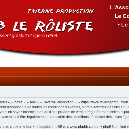
L'Asso
Le C
• L
sent grosbill et ego en droit.
ous », « notre », « nos », « Taverne Production », « https://www.taverneproductio
ment responsable de toutes les conditions suivantes, alors n’accédez pas et/ou n’u
vous en soyez informé, bien qu’il soit prudent de vérifier régulièrement celles-ci p
s acceptez d’être légalement responsable des conditions découlant des mises à jou
ls », « eux », « leur », « logiciel phpBB », « www.phpbb.com », « phpBB Limited »,