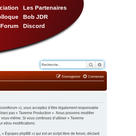
ciation
Les Partenaires
olloque
Bob JDR
e Forum
Discord
Rechercher
Recherche avancé
S’enregistrer
Connexion
n.com/forum »), vous acceptez d’être légalement responsable
tilisez pas « Taverne Production ». Nous pouvons modifier
ar vous-même. Si vous continuez d’utiliser « Taverne
r et/ou modifications.
 « Équipes phpBB ») qui est un script libre de forum, déclaré