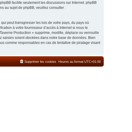
l phpBB facilite seulement les discussions sur Internet. phpBB
 au sujet de phpBB, veuillez consulter :
qui peut transgresser les lois de votre pays, du pays où
cation à votre fournisseur d’accès à Internet si nous le
Taverne Production » supprime, modifie, déplace ou verrouille
ez saisies soient stockées dans notre base de données. Bien
enus comme responsables en cas de tentative de piratage visant
Supprimer les cookies
Heures au format
UTC+01:00