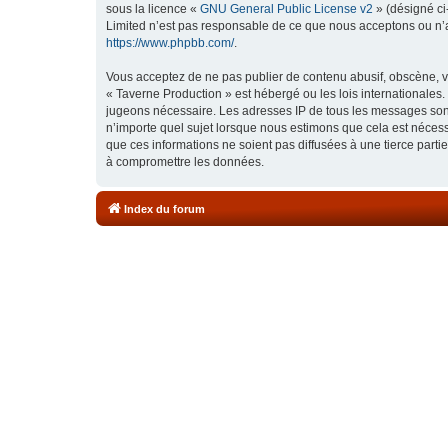
sous la licence «
GNU General Public License v2
» (désigné ci
Limited n’est pas responsable de ce que nous acceptons ou n’
https://www.phpbb.com/
.
Vous acceptez de ne pas publier de contenu abusif, obscène, vu
« Taverne Production » est hébergé ou les lois internationales.
jugeons nécessaire. Les adresses IP de tous les messages sont
n’importe quel sujet lorsque nous estimons que cela est néces
que ces informations ne soient pas diffusées à une tierce part
à compromettre les données.
Index du forum