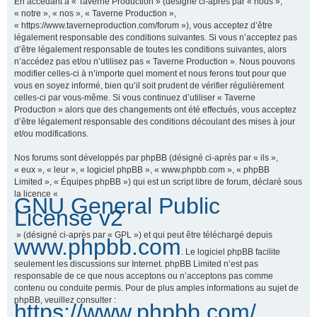
En accédant à « Taverne Production » (désigné ci-après par « nous »,
« notre », « nos », « Taverne Production »,
« https://www.taverneproduction.com/forum »), vous acceptez d’être
légalement responsable des conditions suivantes. Si vous n’acceptez pas
r
d’être légalement responsable de toutes les conditions suivantes, alors
n’accédez pas et/ou n’utilisez pas « Taverne Production ». Nous pouvons
modifier celles-ci à n’importe quel moment et nous ferons tout pour que
vous en soyez informé, bien qu’il soit prudent de vérifier régulièrement
c
celles-ci par vous-même. Si vous continuez d’utiliser « Taverne
Production » alors que des changements ont été effectués, vous acceptez
d’être légalement responsable des conditions découlant des mises à jour
et/ou modifications.
h
Nos forums sont développés par phpBB (désigné ci-après par « ils »,
« eux », « leur », « logiciel phpBB », « www.phpbb.com », « phpBB
Limited », « Équipes phpBB ») qui est un script libre de forum, déclaré sous
la licence «
GNU General Public
e
License v2
» (désigné ci-après par « GPL ») et qui peut être téléchargé depuis
www.phpbb.com
. Le logiciel phpBB facilite
r
seulement les discussions sur Internet. phpBB Limited n’est pas
responsable de ce que nous acceptons ou n’acceptons pas comme
contenu ou conduite permis. Pour de plus amples informations au sujet de
phpBB, veuillez consulter :
https://www.phpbb.com/
.