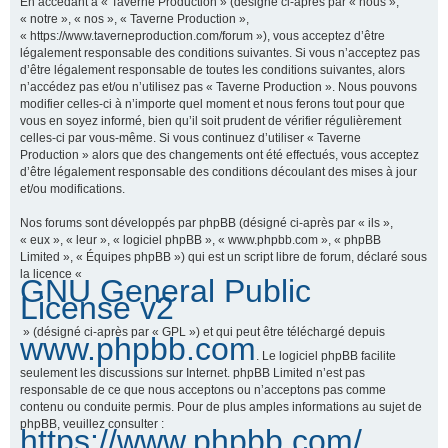
En accédant à « Taverne Production » (désigné ci-après par « nous »,
« notre », « nos », « Taverne Production »,
« https://www.taverneproduction.com/forum »), vous acceptez d’être
légalement responsable des conditions suivantes. Si vous n’acceptez pas
r
d’être légalement responsable de toutes les conditions suivantes, alors
n’accédez pas et/ou n’utilisez pas « Taverne Production ». Nous pouvons
modifier celles-ci à n’importe quel moment et nous ferons tout pour que
vous en soyez informé, bien qu’il soit prudent de vérifier régulièrement
c
celles-ci par vous-même. Si vous continuez d’utiliser « Taverne
Production » alors que des changements ont été effectués, vous acceptez
d’être légalement responsable des conditions découlant des mises à jour
et/ou modifications.
h
Nos forums sont développés par phpBB (désigné ci-après par « ils »,
« eux », « leur », « logiciel phpBB », « www.phpbb.com », « phpBB
Limited », « Équipes phpBB ») qui est un script libre de forum, déclaré sous
la licence «
GNU General Public
e
License v2
» (désigné ci-après par « GPL ») et qui peut être téléchargé depuis
www.phpbb.com
. Le logiciel phpBB facilite
r
seulement les discussions sur Internet. phpBB Limited n’est pas
responsable de ce que nous acceptons ou n’acceptons pas comme
contenu ou conduite permis. Pour de plus amples informations au sujet de
phpBB, veuillez consulter :
https://www.phpbb.com/
.