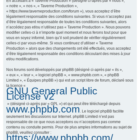
En accédant à « Taverne Production » (désigné ci-après par « nous »,
« notre », « nos », « Taverne Production »,
« https://www.taverneproduction.com/forum »), vous acceptez d’être
légalement responsable des conditions suivantes. Si vous n’acceptez pas
r
d’être légalement responsable de toutes les conditions suivantes, alors
n’accédez pas et/ou n’utilisez pas « Taverne Production ». Nous pouvons
modifier celles-ci à n’importe quel moment et nous ferons tout pour que
vous en soyez informé, bien qu’il soit prudent de vérifier régulièrement
c
celles-ci par vous-même. Si vous continuez d’utiliser « Taverne
Production » alors que des changements ont été effectués, vous acceptez
d’être légalement responsable des conditions découlant des mises à jour
et/ou modifications.
h
Nos forums sont développés par phpBB (désigné ci-après par « ils »,
« eux », « leur », « logiciel phpBB », « www.phpbb.com », « phpBB
Limited », « Équipes phpBB ») qui est un script libre de forum, déclaré sous
la licence «
GNU General Public
e
License v2
» (désigné ci-après par « GPL ») et qui peut être téléchargé depuis
www.phpbb.com
. Le logiciel phpBB facilite
r
seulement les discussions sur Internet. phpBB Limited n’est pas
responsable de ce que nous acceptons ou n’acceptons pas comme
contenu ou conduite permis. Pour de plus amples informations au sujet de
phpBB, veuillez consulter :
https://www.phpbb.com/
.