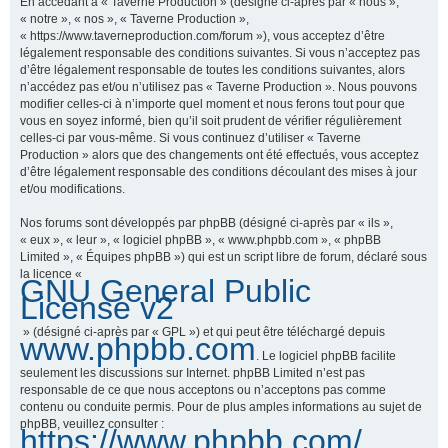
En accédant à « Taverne Production » (désigné ci-après par « nous »,
« notre », « nos », « Taverne Production »,
« https://www.taverneproduction.com/forum »), vous acceptez d’être
légalement responsable des conditions suivantes. Si vous n’acceptez pas
r
d’être légalement responsable de toutes les conditions suivantes, alors
n’accédez pas et/ou n’utilisez pas « Taverne Production ». Nous pouvons
modifier celles-ci à n’importe quel moment et nous ferons tout pour que
vous en soyez informé, bien qu’il soit prudent de vérifier régulièrement
c
celles-ci par vous-même. Si vous continuez d’utiliser « Taverne
Production » alors que des changements ont été effectués, vous acceptez
d’être légalement responsable des conditions découlant des mises à jour
et/ou modifications.
h
Nos forums sont développés par phpBB (désigné ci-après par « ils »,
« eux », « leur », « logiciel phpBB », « www.phpbb.com », « phpBB
Limited », « Équipes phpBB ») qui est un script libre de forum, déclaré sous
la licence «
GNU General Public
e
License v2
» (désigné ci-après par « GPL ») et qui peut être téléchargé depuis
www.phpbb.com
. Le logiciel phpBB facilite
r
seulement les discussions sur Internet. phpBB Limited n’est pas
responsable de ce que nous acceptons ou n’acceptons pas comme
contenu ou conduite permis. Pour de plus amples informations au sujet de
phpBB, veuillez consulter :
https://www.phpbb.com/
.