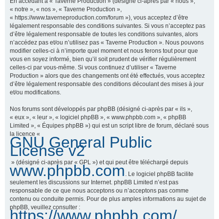
En accédant à « Taverne Production » (désigné ci-après par « nous »,
« notre », « nos », « Taverne Production »,
« https://www.taverneproduction.com/forum »), vous acceptez d’être
légalement responsable des conditions suivantes. Si vous n’acceptez pas
r
d’être légalement responsable de toutes les conditions suivantes, alors
n’accédez pas et/ou n’utilisez pas « Taverne Production ». Nous pouvons
modifier celles-ci à n’importe quel moment et nous ferons tout pour que
vous en soyez informé, bien qu’il soit prudent de vérifier régulièrement
c
celles-ci par vous-même. Si vous continuez d’utiliser « Taverne
Production » alors que des changements ont été effectués, vous acceptez
d’être légalement responsable des conditions découlant des mises à jour
et/ou modifications.
h
Nos forums sont développés par phpBB (désigné ci-après par « ils »,
« eux », « leur », « logiciel phpBB », « www.phpbb.com », « phpBB
Limited », « Équipes phpBB ») qui est un script libre de forum, déclaré sous
la licence «
GNU General Public
e
License v2
» (désigné ci-après par « GPL ») et qui peut être téléchargé depuis
www.phpbb.com
. Le logiciel phpBB facilite
r
seulement les discussions sur Internet. phpBB Limited n’est pas
responsable de ce que nous acceptons ou n’acceptons pas comme
contenu ou conduite permis. Pour de plus amples informations au sujet de
phpBB, veuillez consulter :
https://www.phpbb.com/
.