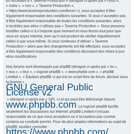
En accédant à « Taverne Production » (désigné ci-après par « nous »,
« notre », « nos », « Taverne Production »,
« https://www.taverneproduction.com/forum »), vous acceptez d’être
légalement responsable des conditions suivantes. Si vous n’acceptez pas
r
d’être légalement responsable de toutes les conditions suivantes, alors
n’accédez pas et/ou n’utilisez pas « Taverne Production ». Nous pouvons
modifier celles-ci à n’importe quel moment et nous ferons tout pour que
vous en soyez informé, bien qu’il soit prudent de vérifier régulièrement
c
celles-ci par vous-même. Si vous continuez d’utiliser « Taverne
Production » alors que des changements ont été effectués, vous acceptez
d’être légalement responsable des conditions découlant des mises à jour
et/ou modifications.
h
Nos forums sont développés par phpBB (désigné ci-après par « ils »,
« eux », « leur », « logiciel phpBB », « www.phpbb.com », « phpBB
Limited », « Équipes phpBB ») qui est un script libre de forum, déclaré sous
la licence «
GNU General Public
e
License v2
» (désigné ci-après par « GPL ») et qui peut être téléchargé depuis
www.phpbb.com
. Le logiciel phpBB facilite
r
seulement les discussions sur Internet. phpBB Limited n’est pas
responsable de ce que nous acceptons ou n’acceptons pas comme
contenu ou conduite permis. Pour de plus amples informations au sujet de
phpBB, veuillez consulter :
https://www.phpbb.com/
.