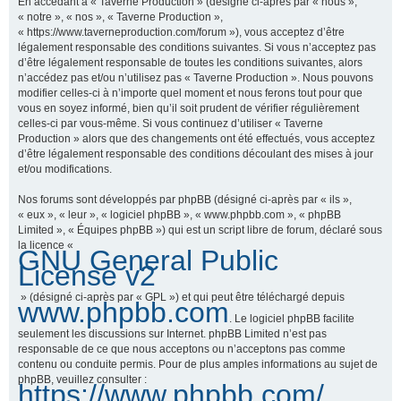
En accédant à « Taverne Production » (désigné ci-après par « nous »,
« notre », « nos », « Taverne Production »,
« https://www.taverneproduction.com/forum »), vous acceptez d’être
légalement responsable des conditions suivantes. Si vous n’acceptez pas
r
d’être légalement responsable de toutes les conditions suivantes, alors
n’accédez pas et/ou n’utilisez pas « Taverne Production ». Nous pouvons
modifier celles-ci à n’importe quel moment et nous ferons tout pour que
vous en soyez informé, bien qu’il soit prudent de vérifier régulièrement
c
celles-ci par vous-même. Si vous continuez d’utiliser « Taverne
Production » alors que des changements ont été effectués, vous acceptez
d’être légalement responsable des conditions découlant des mises à jour
et/ou modifications.
h
Nos forums sont développés par phpBB (désigné ci-après par « ils »,
« eux », « leur », « logiciel phpBB », « www.phpbb.com », « phpBB
Limited », « Équipes phpBB ») qui est un script libre de forum, déclaré sous
la licence «
GNU General Public
e
License v2
» (désigné ci-après par « GPL ») et qui peut être téléchargé depuis
www.phpbb.com
. Le logiciel phpBB facilite
r
seulement les discussions sur Internet. phpBB Limited n’est pas
responsable de ce que nous acceptons ou n’acceptons pas comme
contenu ou conduite permis. Pour de plus amples informations au sujet de
phpBB, veuillez consulter :
https://www.phpbb.com/
.