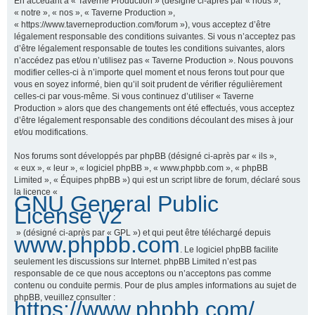
En accédant à « Taverne Production » (désigné ci-après par « nous »,
« notre », « nos », « Taverne Production »,
« https://www.taverneproduction.com/forum »), vous acceptez d’être
légalement responsable des conditions suivantes. Si vous n’acceptez pas
r
d’être légalement responsable de toutes les conditions suivantes, alors
n’accédez pas et/ou n’utilisez pas « Taverne Production ». Nous pouvons
modifier celles-ci à n’importe quel moment et nous ferons tout pour que
vous en soyez informé, bien qu’il soit prudent de vérifier régulièrement
c
celles-ci par vous-même. Si vous continuez d’utiliser « Taverne
Production » alors que des changements ont été effectués, vous acceptez
d’être légalement responsable des conditions découlant des mises à jour
et/ou modifications.
h
Nos forums sont développés par phpBB (désigné ci-après par « ils »,
« eux », « leur », « logiciel phpBB », « www.phpbb.com », « phpBB
Limited », « Équipes phpBB ») qui est un script libre de forum, déclaré sous
la licence «
GNU General Public
e
License v2
» (désigné ci-après par « GPL ») et qui peut être téléchargé depuis
www.phpbb.com
. Le logiciel phpBB facilite
r
seulement les discussions sur Internet. phpBB Limited n’est pas
responsable de ce que nous acceptons ou n’acceptons pas comme
contenu ou conduite permis. Pour de plus amples informations au sujet de
phpBB, veuillez consulter :
https://www.phpbb.com/
.