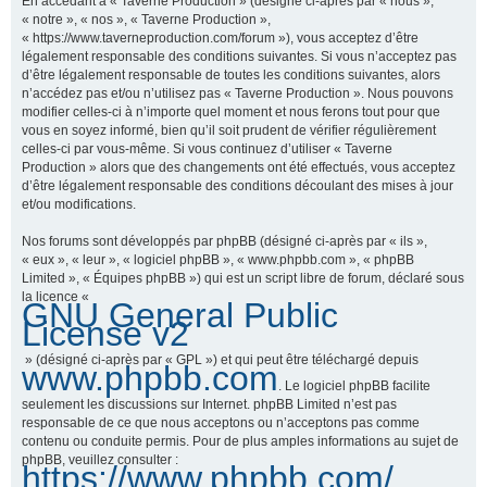
En accédant à « Taverne Production » (désigné ci-après par « nous »,
« notre », « nos », « Taverne Production »,
« https://www.taverneproduction.com/forum »), vous acceptez d’être
légalement responsable des conditions suivantes. Si vous n’acceptez pas
r
d’être légalement responsable de toutes les conditions suivantes, alors
n’accédez pas et/ou n’utilisez pas « Taverne Production ». Nous pouvons
modifier celles-ci à n’importe quel moment et nous ferons tout pour que
vous en soyez informé, bien qu’il soit prudent de vérifier régulièrement
c
celles-ci par vous-même. Si vous continuez d’utiliser « Taverne
Production » alors que des changements ont été effectués, vous acceptez
d’être légalement responsable des conditions découlant des mises à jour
et/ou modifications.
h
Nos forums sont développés par phpBB (désigné ci-après par « ils »,
« eux », « leur », « logiciel phpBB », « www.phpbb.com », « phpBB
Limited », « Équipes phpBB ») qui est un script libre de forum, déclaré sous
la licence «
GNU General Public
e
License v2
» (désigné ci-après par « GPL ») et qui peut être téléchargé depuis
www.phpbb.com
. Le logiciel phpBB facilite
r
seulement les discussions sur Internet. phpBB Limited n’est pas
responsable de ce que nous acceptons ou n’acceptons pas comme
contenu ou conduite permis. Pour de plus amples informations au sujet de
phpBB, veuillez consulter :
https://www.phpbb.com/
.