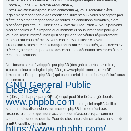
En accédant à « Taverne Production » (désigné ci-après par « nous »,
« notre », « nos », « Taverne Production »,
« https://www.taverneproduction.com/forum »), vous acceptez d’être
légalement responsable des conditions suivantes. Si vous n’acceptez pas
r
d’être légalement responsable de toutes les conditions suivantes, alors
n’accédez pas et/ou n’utilisez pas « Taverne Production ». Nous pouvons
modifier celles-ci à n’importe quel moment et nous ferons tout pour que
vous en soyez informé, bien qu’il soit prudent de vérifier régulièrement
c
celles-ci par vous-même. Si vous continuez d’utiliser « Taverne
Production » alors que des changements ont été effectués, vous acceptez
d’être légalement responsable des conditions découlant des mises à jour
et/ou modifications.
h
Nos forums sont développés par phpBB (désigné ci-après par « ils »,
« eux », « leur », « logiciel phpBB », « www.phpbb.com », « phpBB
Limited », « Équipes phpBB ») qui est un script libre de forum, déclaré sous
la licence «
GNU General Public
e
License v2
» (désigné ci-après par « GPL ») et qui peut être téléchargé depuis
www.phpbb.com
. Le logiciel phpBB facilite
r
seulement les discussions sur Internet. phpBB Limited n’est pas
responsable de ce que nous acceptons ou n’acceptons pas comme
contenu ou conduite permis. Pour de plus amples informations au sujet de
phpBB, veuillez consulter :
https://www.phpbb.com/
.