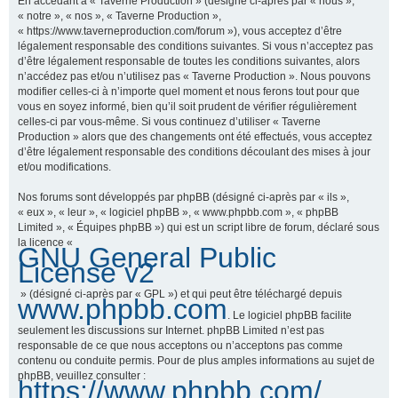
En accédant à « Taverne Production » (désigné ci-après par « nous »,
« notre », « nos », « Taverne Production »,
« https://www.taverneproduction.com/forum »), vous acceptez d’être
légalement responsable des conditions suivantes. Si vous n’acceptez pas
r
d’être légalement responsable de toutes les conditions suivantes, alors
n’accédez pas et/ou n’utilisez pas « Taverne Production ». Nous pouvons
modifier celles-ci à n’importe quel moment et nous ferons tout pour que
vous en soyez informé, bien qu’il soit prudent de vérifier régulièrement
c
celles-ci par vous-même. Si vous continuez d’utiliser « Taverne
Production » alors que des changements ont été effectués, vous acceptez
d’être légalement responsable des conditions découlant des mises à jour
et/ou modifications.
h
Nos forums sont développés par phpBB (désigné ci-après par « ils »,
« eux », « leur », « logiciel phpBB », « www.phpbb.com », « phpBB
Limited », « Équipes phpBB ») qui est un script libre de forum, déclaré sous
la licence «
GNU General Public
e
License v2
» (désigné ci-après par « GPL ») et qui peut être téléchargé depuis
www.phpbb.com
. Le logiciel phpBB facilite
r
seulement les discussions sur Internet. phpBB Limited n’est pas
responsable de ce que nous acceptons ou n’acceptons pas comme
contenu ou conduite permis. Pour de plus amples informations au sujet de
phpBB, veuillez consulter :
https://www.phpbb.com/
.