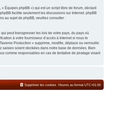
 « Équipes phpBB ») qui est un script libre de forum, déclaré
l phpBB facilite seulement les discussions sur Internet. phpBB
 au sujet de phpBB, veuillez consulter :
qui peut transgresser les lois de votre pays, du pays où
cation à votre fournisseur d’accès à Internet si nous le
Taverne Production » supprime, modifie, déplace ou verrouille
ez saisies soient stockées dans notre base de données. Bien
enus comme responsables en cas de tentative de piratage visant
Supprimer les cookies
Heures au format
UTC+01:00