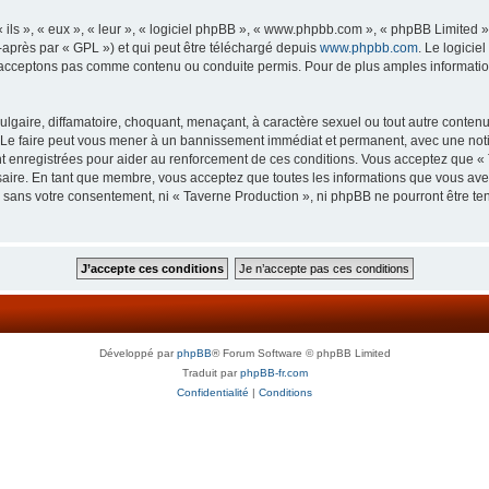
ls », « eux », « leur », « logiciel phpBB », « www.phpbb.com », « phpBB Limited »,
-après par « GPL ») et qui peut être téléchargé depuis
www.phpbb.com
. Le logicie
acceptons pas comme contenu ou conduite permis. Pour de plus amples informations
lgaire, diffamatoire, choquant, menaçant, à caractère sexuel ou tout autre contenu 
 Le faire peut vous mener à un bannissement immédiat et permanent, avec une notifi
 enregistrées pour aider au renforcement de ces conditions. Vous acceptez que « 
saire. En tant que membre, vous acceptez que toutes les informations que vous av
ie sans votre consentement, ni « Taverne Production », ni phpBB ne pourront être t
Développé par
phpBB
® Forum Software © phpBB Limited
Traduit par
phpBB-fr.com
Confidentialité
|
Conditions