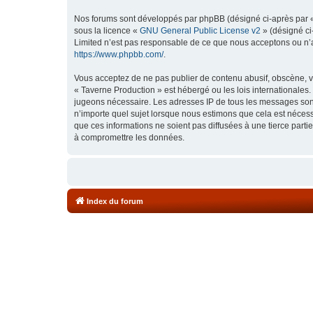
Nos forums sont développés par phpBB (désigné ci-après par « i
sous la licence «
GNU General Public License v2
» (désigné ci
Limited n’est pas responsable de ce que nous acceptons ou n’
https://www.phpbb.com/
.
Vous acceptez de ne pas publier de contenu abusif, obscène, vu
« Taverne Production » est hébergé ou les lois internationales.
jugeons nécessaire. Les adresses IP de tous les messages sont
n’importe quel sujet lorsque nous estimons que cela est néces
que ces informations ne soient pas diffusées à une tierce part
à compromettre les données.
Index du forum