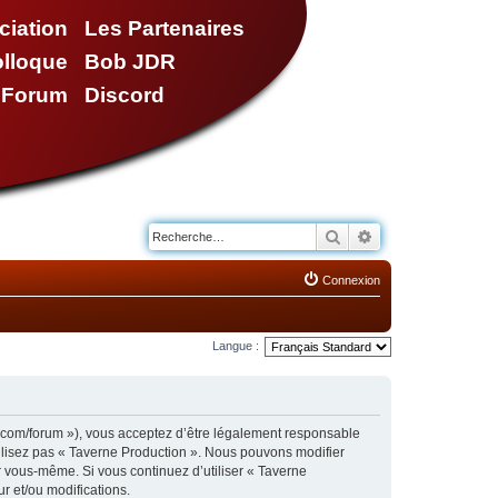
ciation
Les Partenaires
olloque
Bob JDR
e Forum
Discord
Rechercher
Recherche avancé
Connexion
Langue :
n.com/forum »), vous acceptez d’être légalement responsable
tilisez pas « Taverne Production ». Nous pouvons modifier
ar vous-même. Si vous continuez d’utiliser « Taverne
r et/ou modifications.