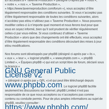
En accédant à « Taverne Production » (désigné ci-après par « nous »,
« notre », « nos », « Taverne Production »,
« https://www.taverneproduction.com/forum »), vous acceptez d’être
légalement responsable des conditions suivantes. Si vous n’acceptez pas
r
d’être légalement responsable de toutes les conditions suivantes, alors
n’accédez pas et/ou n’utilisez pas « Taverne Production ». Nous pouvons
modifier celles-ci à n’importe quel moment et nous ferons tout pour que
vous en soyez informé, bien qu’il soit prudent de vérifier régulièrement
c
celles-ci par vous-même. Si vous continuez d’utiliser « Taverne
Production » alors que des changements ont été effectués, vous acceptez
d’être légalement responsable des conditions découlant des mises à jour
et/ou modifications.
h
Nos forums sont développés par phpBB (désigné ci-après par « ils »,
« eux », « leur », « logiciel phpBB », « www.phpbb.com », « phpBB
Limited », « Équipes phpBB ») qui est un script libre de forum, déclaré sous
la licence «
GNU General Public
e
License v2
» (désigné ci-après par « GPL ») et qui peut être téléchargé depuis
www.phpbb.com
. Le logiciel phpBB facilite
r
seulement les discussions sur Internet. phpBB Limited n’est pas
responsable de ce que nous acceptons ou n’acceptons pas comme
contenu ou conduite permis. Pour de plus amples informations au sujet de
phpBB, veuillez consulter :
https://www.phpbb.com/
.