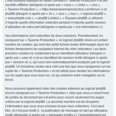
Cette politique explique en détail comment « Taverne Production » et ses
sociétés affiliées (désignés ci-après par « nous », « notre », « nos »,
« Taverne Production », « https://www.taverneproduction.com/forum ») et
phpBB (désigné ci-après par « ils », « eux », « leur », « logiciel phpBB »,
r
« www.phpbb.com », « phpBB Limited », « Équipes phpBB ») utilisent
n’importe quelle information collectée pendant n’importe quelle session
d’utilisation de votre part (désignée ci-après par « vos informations »).
c
Vos informations sont collectées de deux manières. Premièrement, en
naviguant sur « Taverne Production », le logiciel phpBB créera un certain
nombre de cookies, qui sont des petits fichiers textes téléchargés dans les
fichiers temporaires du navigateur Internet de votre ordinateur. Les deux
premiers cookies ne contiennent qu’un identifiant utilisateur (désigné ci-
h
après par « user-id ») et un identifiant de session invité (désigné ci-après
par « session-id »), qui vous sont automatiquement assignés par le logiciel
phpBB. Un troisième cookie sera créé une fois que vous naviguerez sur les
sujets de « Taverne Production » et est utilisé pour stocker les informations
sur les sujets que vous avez lus, ce qui améliore votre navigation sur le
e
forum.
Nous pouvons également créer des cookies externes au logiciel phpBB
tout en naviguant sur « Taverne Production », bien que ceux-ci soient hors
r
de portée du document qui est prévu pour couvrir seulement les pages
créées par le logiciel phpBB. La seconde manière est de récupérer
l’information que vous nous envoyez et que nous collectons. Ceci peut
être, et n’est pas limité à : la publication de message en tant qu’utilisateur
invité (désignée ci-après par « messages invités »), l’enregistrement sur