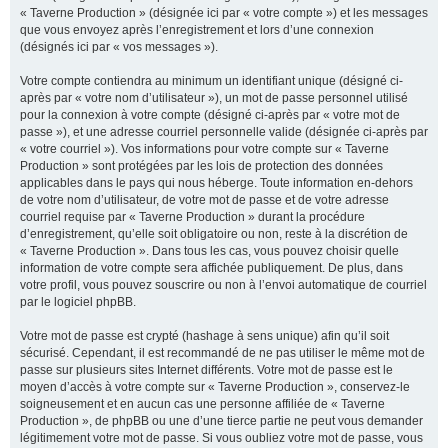
« Taverne Production » (désignée ici par « votre compte ») et les messages
que vous envoyez après l’enregistrement et lors d’une connexion
(désignés ici par « vos messages »).
Votre compte contiendra au minimum un identifiant unique (désigné ci-
après par « votre nom d’utilisateur »), un mot de passe personnel utilisé
pour la connexion à votre compte (désigné ci-après par « votre mot de
passe »), et une adresse courriel personnelle valide (désignée ci-après par
« votre courriel »). Vos informations pour votre compte sur « Taverne
Production » sont protégées par les lois de protection des données
applicables dans le pays qui nous héberge. Toute information en-dehors
de votre nom d’utilisateur, de votre mot de passe et de votre adresse
courriel requise par « Taverne Production » durant la procédure
d’enregistrement, qu’elle soit obligatoire ou non, reste à la discrétion de
« Taverne Production ». Dans tous les cas, vous pouvez choisir quelle
information de votre compte sera affichée publiquement. De plus, dans
votre profil, vous pouvez souscrire ou non à l’envoi automatique de courriel
par le logiciel phpBB.
Votre mot de passe est crypté (hashage à sens unique) afin qu’il soit
sécurisé. Cependant, il est recommandé de ne pas utiliser le même mot de
passe sur plusieurs sites Internet différents. Votre mot de passe est le
moyen d’accès à votre compte sur « Taverne Production », conservez-le
soigneusement et en aucun cas une personne affiliée de « Taverne
Production », de phpBB ou une d’une tierce partie ne peut vous demander
légitimement votre mot de passe. Si vous oubliez votre mot de passe, vous