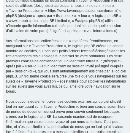
Cette politique explique en détail comment « Taverne Production » et ses
sociétés affiliées (désignés ci-après par « nous », « notre », « nos »,
« Taverne Production », « https://www.taverneproduction.com/forum ») et
phpBB (désigné ci-après par « ils », « eux », « leur », « logiciel phpBB »,
r
« www.phpbb.com », « phpBB Limited », « Équipes phpBB ») utilisent
n’importe quelle information collectée pendant n’importe quelle session
d’utilisation de votre part (désignée ci-après par « vos informations »).
c
Vos informations sont collectées de deux manières. Premièrement, en
naviguant sur « Taverne Production », le logiciel phpBB créera un certain
nombre de cookies, qui sont des petits fichiers textes téléchargés dans les
fichiers temporaires du navigateur Internet de votre ordinateur. Les deux
premiers cookies ne contiennent qu’un identifiant utilisateur (désigné ci-
h
après par « user-id ») et un identifiant de session invité (désigné ci-après
par « session-id »), qui vous sont automatiquement assignés par le logiciel
phpBB. Un troisième cookie sera créé une fois que vous naviguerez sur les
sujets de « Taverne Production » et est utilisé pour stocker les informations
sur les sujets que vous avez lus, ce qui améliore votre navigation sur le
e
forum.
Nous pouvons également créer des cookies externes au logiciel phpBB
tout en naviguant sur « Taverne Production », bien que ceux-ci soient hors
r
de portée du document qui est prévu pour couvrir seulement les pages
créées par le logiciel phpBB. La seconde manière est de récupérer
l’information que vous nous envoyez et que nous collectons. Ceci peut
être, et n’est pas limité à : la publication de message en tant qu’utilisateur
invité (désignée ci-après par « messages invités »), l’enregistrement sur