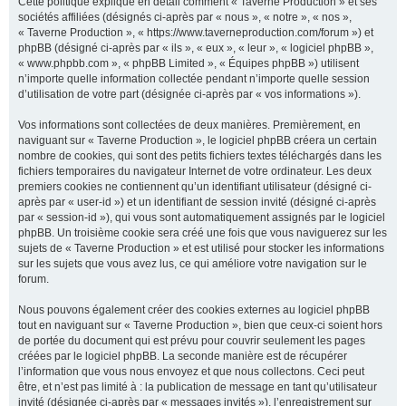
Cette politique explique en détail comment « Taverne Production » et ses
sociétés affiliées (désignés ci-après par « nous », « notre », « nos »,
« Taverne Production », « https://www.taverneproduction.com/forum ») et
phpBB (désigné ci-après par « ils », « eux », « leur », « logiciel phpBB »,
r
« www.phpbb.com », « phpBB Limited », « Équipes phpBB ») utilisent
n’importe quelle information collectée pendant n’importe quelle session
d’utilisation de votre part (désignée ci-après par « vos informations »).
c
Vos informations sont collectées de deux manières. Premièrement, en
naviguant sur « Taverne Production », le logiciel phpBB créera un certain
nombre de cookies, qui sont des petits fichiers textes téléchargés dans les
fichiers temporaires du navigateur Internet de votre ordinateur. Les deux
premiers cookies ne contiennent qu’un identifiant utilisateur (désigné ci-
h
après par « user-id ») et un identifiant de session invité (désigné ci-après
par « session-id »), qui vous sont automatiquement assignés par le logiciel
phpBB. Un troisième cookie sera créé une fois que vous naviguerez sur les
sujets de « Taverne Production » et est utilisé pour stocker les informations
sur les sujets que vous avez lus, ce qui améliore votre navigation sur le
e
forum.
Nous pouvons également créer des cookies externes au logiciel phpBB
tout en naviguant sur « Taverne Production », bien que ceux-ci soient hors
r
de portée du document qui est prévu pour couvrir seulement les pages
créées par le logiciel phpBB. La seconde manière est de récupérer
l’information que vous nous envoyez et que nous collectons. Ceci peut
être, et n’est pas limité à : la publication de message en tant qu’utilisateur
invité (désignée ci-après par « messages invités »), l’enregistrement sur