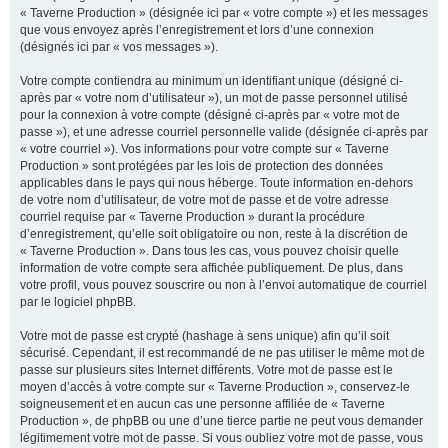
« Taverne Production » (désignée ici par « votre compte ») et les messages
que vous envoyez après l’enregistrement et lors d’une connexion
(désignés ici par « vos messages »).
Votre compte contiendra au minimum un identifiant unique (désigné ci-
après par « votre nom d’utilisateur »), un mot de passe personnel utilisé
pour la connexion à votre compte (désigné ci-après par « votre mot de
passe »), et une adresse courriel personnelle valide (désignée ci-après par
« votre courriel »). Vos informations pour votre compte sur « Taverne
Production » sont protégées par les lois de protection des données
applicables dans le pays qui nous héberge. Toute information en-dehors
de votre nom d’utilisateur, de votre mot de passe et de votre adresse
courriel requise par « Taverne Production » durant la procédure
d’enregistrement, qu’elle soit obligatoire ou non, reste à la discrétion de
« Taverne Production ». Dans tous les cas, vous pouvez choisir quelle
information de votre compte sera affichée publiquement. De plus, dans
votre profil, vous pouvez souscrire ou non à l’envoi automatique de courriel
par le logiciel phpBB.
Votre mot de passe est crypté (hashage à sens unique) afin qu’il soit
sécurisé. Cependant, il est recommandé de ne pas utiliser le même mot de
passe sur plusieurs sites Internet différents. Votre mot de passe est le
moyen d’accès à votre compte sur « Taverne Production », conservez-le
soigneusement et en aucun cas une personne affiliée de « Taverne
Production », de phpBB ou une d’une tierce partie ne peut vous demander
légitimement votre mot de passe. Si vous oubliez votre mot de passe, vous