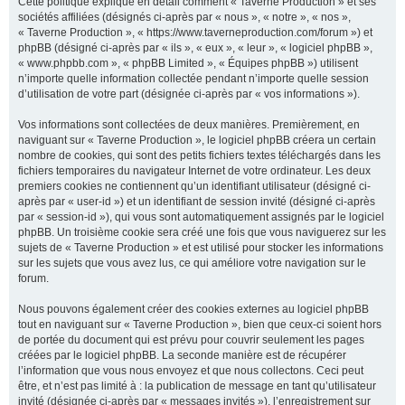
Cette politique explique en détail comment « Taverne Production » et ses
sociétés affiliées (désignés ci-après par « nous », « notre », « nos »,
« Taverne Production », « https://www.taverneproduction.com/forum ») et
phpBB (désigné ci-après par « ils », « eux », « leur », « logiciel phpBB »,
r
« www.phpbb.com », « phpBB Limited », « Équipes phpBB ») utilisent
n’importe quelle information collectée pendant n’importe quelle session
d’utilisation de votre part (désignée ci-après par « vos informations »).
c
Vos informations sont collectées de deux manières. Premièrement, en
naviguant sur « Taverne Production », le logiciel phpBB créera un certain
nombre de cookies, qui sont des petits fichiers textes téléchargés dans les
fichiers temporaires du navigateur Internet de votre ordinateur. Les deux
premiers cookies ne contiennent qu’un identifiant utilisateur (désigné ci-
h
après par « user-id ») et un identifiant de session invité (désigné ci-après
par « session-id »), qui vous sont automatiquement assignés par le logiciel
phpBB. Un troisième cookie sera créé une fois que vous naviguerez sur les
sujets de « Taverne Production » et est utilisé pour stocker les informations
sur les sujets que vous avez lus, ce qui améliore votre navigation sur le
e
forum.
Nous pouvons également créer des cookies externes au logiciel phpBB
tout en naviguant sur « Taverne Production », bien que ceux-ci soient hors
r
de portée du document qui est prévu pour couvrir seulement les pages
créées par le logiciel phpBB. La seconde manière est de récupérer
l’information que vous nous envoyez et que nous collectons. Ceci peut
être, et n’est pas limité à : la publication de message en tant qu’utilisateur
invité (désignée ci-après par « messages invités »), l’enregistrement sur