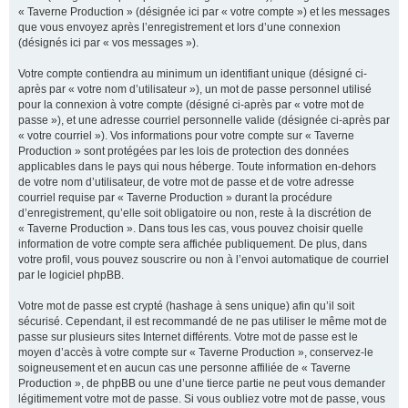
« Taverne Production » (désignée ici par « votre compte ») et les messages
que vous envoyez après l’enregistrement et lors d’une connexion
(désignés ici par « vos messages »).
Votre compte contiendra au minimum un identifiant unique (désigné ci-
après par « votre nom d’utilisateur »), un mot de passe personnel utilisé
pour la connexion à votre compte (désigné ci-après par « votre mot de
passe »), et une adresse courriel personnelle valide (désignée ci-après par
« votre courriel »). Vos informations pour votre compte sur « Taverne
Production » sont protégées par les lois de protection des données
applicables dans le pays qui nous héberge. Toute information en-dehors
de votre nom d’utilisateur, de votre mot de passe et de votre adresse
courriel requise par « Taverne Production » durant la procédure
d’enregistrement, qu’elle soit obligatoire ou non, reste à la discrétion de
« Taverne Production ». Dans tous les cas, vous pouvez choisir quelle
information de votre compte sera affichée publiquement. De plus, dans
votre profil, vous pouvez souscrire ou non à l’envoi automatique de courriel
par le logiciel phpBB.
Votre mot de passe est crypté (hashage à sens unique) afin qu’il soit
sécurisé. Cependant, il est recommandé de ne pas utiliser le même mot de
passe sur plusieurs sites Internet différents. Votre mot de passe est le
moyen d’accès à votre compte sur « Taverne Production », conservez-le
soigneusement et en aucun cas une personne affiliée de « Taverne
Production », de phpBB ou une d’une tierce partie ne peut vous demander
légitimement votre mot de passe. Si vous oubliez votre mot de passe, vous