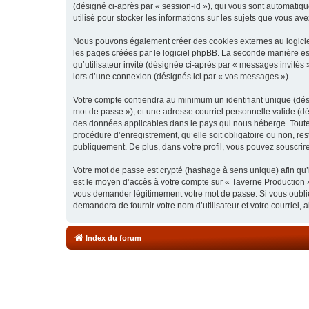
(désigné ci-après par « session-id »), qui vous sont automatiq
utilisé pour stocker les informations sur les sujets que vous ave
Nous pouvons également créer des cookies externes au logiciel
les pages créées par le logiciel phpBB. La seconde manière est 
qu’utilisateur invité (désignée ci-après par « messages invités
lors d’une connexion (désignés ici par « vos messages »).
Votre compte contiendra au minimum un identifiant unique (dési
mot de passe »), et une adresse courriel personnelle valide (dé
des données applicables dans le pays qui nous héberge. Toute i
procédure d’enregistrement, qu’elle soit obligatoire ou non, re
publiquement. De plus, dans votre profil, vous pouvez souscrire
Votre mot de passe est crypté (hashage à sens unique) afin qu’i
est le moyen d’accès à votre compte sur « Taverne Production 
vous demander légitimement votre mot de passe. Si vous oubliez
demandera de fournir votre nom d’utilisateur et votre courriel
Index du forum