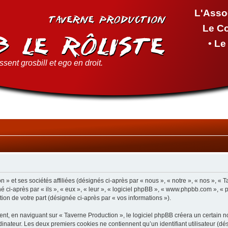
L'Asso
Le C
• L
sent grosbill et ego en droit.
 » et ses sociétés affiliées (désignés ci-après par « nous », « notre », « nos », « 
 ci-après par « ils », « eux », « leur », « logiciel phpBB », « www.phpbb.com », « 
tion de votre part (désignée ci-après par « vos informations »).
t, en naviguant sur « Taverne Production », le logiciel phpBB créera un certain nom
inateur. Les deux premiers cookies ne contiennent qu’un identifiant utilisateur (dési