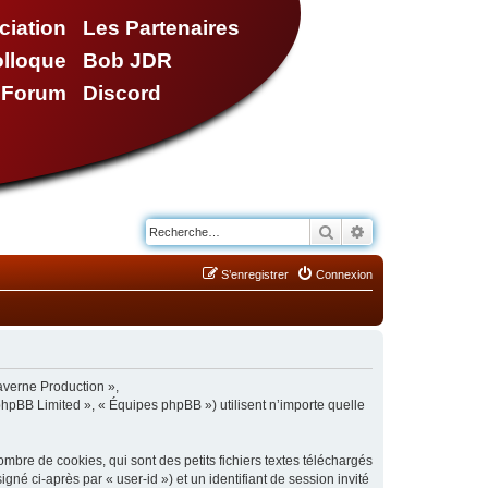
ciation
Les Partenaires
olloque
Bob JDR
e Forum
Discord
Rechercher
Recherche avancé
S’enregistrer
Connexion
Taverne Production »,
phpBB Limited », « Équipes phpBB ») utilisent n’importe quelle
bre de cookies, qui sont des petits fichiers textes téléchargés
gné ci-après par « user-id ») et un identifiant de session invité