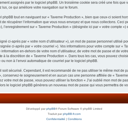
uement assignés par le logiciel phpBB. Un troisième cookie sera créé une fois que v
z lus, ce qui améliore votre navigation sur le forum.
 phpBB tout en naviguant sur « Taverne Production », bien que ceux-ci soient hor
de récupérer l’information que vous nous envoyez et que nous collectons. Ceci peut 
 »), l’enregistrement sur « Taverne Production » (désignée ici par « votre compte »
gné ci-après par « votre nom d’utilisateur »), un mot de passe personnel utilisé po
signée ci-après par « votre courriel »). Vos informations pour votre compte sur « Ta
nformation en-dehors de votre nom d’utilisateur, de votre mot de passe et de votre
ste à la discrétion de « Taverne Production ». Dans tous les cas, vous pouvez choisi
 ou non à l’envoi automatique de courriel par le logiciel phpBB.
l soit sécurisé. Cependant, il est recommandé de ne pas utiliser le même mot de pas
», conservez-le soigneusement et en aucun cas une personne affiliée de « Taverne
 votre mot de passe, vous pouvez utiliser la fonction « J’ai oublié mon mot de pa
, alors le logiciel phpBB générera un nouveau mot de passe qui vous permettra de v
Développé par
phpBB
® Forum Software © phpBB Limited
Traduit par
phpBB-fr.com
Confidentialité
|
Conditions