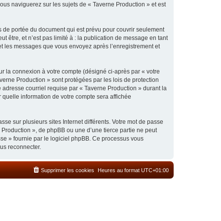
ous naviguerez sur les sujets de « Taverne Production » et est
s de portée du document qui est prévu pour couvrir seulement
être, et n’est pas limité à : la publication de message en tant
) et les messages que vous envoyez après l’enregistrement et
ur la connexion à votre compte (désigné ci-après par « votre
verne Production » sont protégées par les lois de protection
 adresse courriel requise par « Taverne Production » durant la
r quelle information de votre compte sera affichée
se sur plusieurs sites Internet différents. Votre mot de passe
 Production », de phpBB ou une d’une tierce partie ne peut
sse » fournie par le logiciel phpBB. Ce processus vous
ous reconnecter.
Supprimer les cookies
Heures au format
UTC+01:00