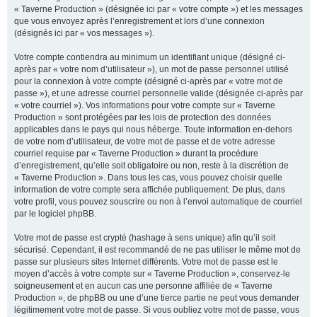
« Taverne Production » (désignée ici par « votre compte ») et les messages
que vous envoyez après l’enregistrement et lors d’une connexion
(désignés ici par « vos messages »).
Votre compte contiendra au minimum un identifiant unique (désigné ci-
après par « votre nom d’utilisateur »), un mot de passe personnel utilisé
pour la connexion à votre compte (désigné ci-après par « votre mot de
passe »), et une adresse courriel personnelle valide (désignée ci-après par
« votre courriel »). Vos informations pour votre compte sur « Taverne
Production » sont protégées par les lois de protection des données
applicables dans le pays qui nous héberge. Toute information en-dehors
de votre nom d’utilisateur, de votre mot de passe et de votre adresse
courriel requise par « Taverne Production » durant la procédure
d’enregistrement, qu’elle soit obligatoire ou non, reste à la discrétion de
« Taverne Production ». Dans tous les cas, vous pouvez choisir quelle
information de votre compte sera affichée publiquement. De plus, dans
votre profil, vous pouvez souscrire ou non à l’envoi automatique de courriel
par le logiciel phpBB.
Votre mot de passe est crypté (hashage à sens unique) afin qu’il soit
sécurisé. Cependant, il est recommandé de ne pas utiliser le même mot de
passe sur plusieurs sites Internet différents. Votre mot de passe est le
moyen d’accès à votre compte sur « Taverne Production », conservez-le
soigneusement et en aucun cas une personne affiliée de « Taverne
Production », de phpBB ou une d’une tierce partie ne peut vous demander
légitimement votre mot de passe. Si vous oubliez votre mot de passe, vous