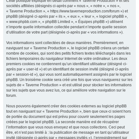
Cette politique explique en détail comment « Taverne Production » et ses
sociétés affiliées (désignés ci-après par « nous », « notre », « nos »,
« Taverne Production », « https://www.taverneproduction.com/forum ») et
phpBB (désigné ci-après par « ils », « eux », « leur », « logiciel phpBB »,
r
« www.phpbb.com », « phpBB Limited », « Équipes phpBB ») utilisent
n’importe quelle information collectée pendant n’importe quelle session
d’utilisation de votre part (désignée ci-après par « vos informations »).
c
Vos informations sont collectées de deux manières. Premièrement, en
naviguant sur « Taverne Production », le logiciel phpBB créera un certain
nombre de cookies, qui sont des petits fichiers textes téléchargés dans les
fichiers temporaires du navigateur Internet de votre ordinateur. Les deux
premiers cookies ne contiennent qu’un identifiant utilisateur (désigné ci-
h
après par « user-id ») et un identifiant de session invité (désigné ci-après
par « session-id »), qui vous sont automatiquement assignés par le logiciel
phpBB. Un troisième cookie sera créé une fois que vous naviguerez sur les
sujets de « Taverne Production » et est utilisé pour stocker les informations
sur les sujets que vous avez lus, ce qui améliore votre navigation sur le
e
forum.
Nous pouvons également créer des cookies externes au logiciel phpBB
tout en naviguant sur « Taverne Production », bien que ceux-ci soient hors
r
de portée du document qui est prévu pour couvrir seulement les pages
créées par le logiciel phpBB. La seconde manière est de récupérer
l’information que vous nous envoyez et que nous collectons. Ceci peut
être, et n’est pas limité à : la publication de message en tant qu’utilisateur
invité (désignée ci-après par « messages invités »), l’enregistrement sur