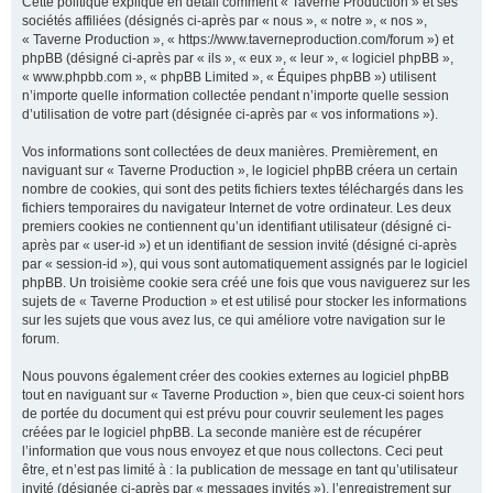
Cette politique explique en détail comment « Taverne Production » et ses
sociétés affiliées (désignés ci-après par « nous », « notre », « nos »,
« Taverne Production », « https://www.taverneproduction.com/forum ») et
phpBB (désigné ci-après par « ils », « eux », « leur », « logiciel phpBB »,
r
« www.phpbb.com », « phpBB Limited », « Équipes phpBB ») utilisent
n’importe quelle information collectée pendant n’importe quelle session
d’utilisation de votre part (désignée ci-après par « vos informations »).
c
Vos informations sont collectées de deux manières. Premièrement, en
naviguant sur « Taverne Production », le logiciel phpBB créera un certain
nombre de cookies, qui sont des petits fichiers textes téléchargés dans les
fichiers temporaires du navigateur Internet de votre ordinateur. Les deux
premiers cookies ne contiennent qu’un identifiant utilisateur (désigné ci-
h
après par « user-id ») et un identifiant de session invité (désigné ci-après
par « session-id »), qui vous sont automatiquement assignés par le logiciel
phpBB. Un troisième cookie sera créé une fois que vous naviguerez sur les
sujets de « Taverne Production » et est utilisé pour stocker les informations
sur les sujets que vous avez lus, ce qui améliore votre navigation sur le
e
forum.
Nous pouvons également créer des cookies externes au logiciel phpBB
tout en naviguant sur « Taverne Production », bien que ceux-ci soient hors
r
de portée du document qui est prévu pour couvrir seulement les pages
créées par le logiciel phpBB. La seconde manière est de récupérer
l’information que vous nous envoyez et que nous collectons. Ceci peut
être, et n’est pas limité à : la publication de message en tant qu’utilisateur
invité (désignée ci-après par « messages invités »), l’enregistrement sur