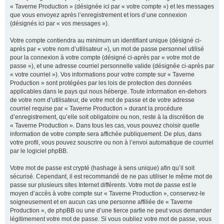
« Taverne Production » (désignée ici par « votre compte ») et les messages
que vous envoyez après l’enregistrement et lors d’une connexion
(désignés ici par « vos messages »).
Votre compte contiendra au minimum un identifiant unique (désigné ci-
après par « votre nom d’utilisateur »), un mot de passe personnel utilisé
pour la connexion à votre compte (désigné ci-après par « votre mot de
passe »), et une adresse courriel personnelle valide (désignée ci-après par
« votre courriel »). Vos informations pour votre compte sur « Taverne
Production » sont protégées par les lois de protection des données
applicables dans le pays qui nous héberge. Toute information en-dehors
de votre nom d’utilisateur, de votre mot de passe et de votre adresse
courriel requise par « Taverne Production » durant la procédure
d’enregistrement, qu’elle soit obligatoire ou non, reste à la discrétion de
« Taverne Production ». Dans tous les cas, vous pouvez choisir quelle
information de votre compte sera affichée publiquement. De plus, dans
votre profil, vous pouvez souscrire ou non à l’envoi automatique de courriel
par le logiciel phpBB.
Votre mot de passe est crypté (hashage à sens unique) afin qu’il soit
sécurisé. Cependant, il est recommandé de ne pas utiliser le même mot de
passe sur plusieurs sites Internet différents. Votre mot de passe est le
moyen d’accès à votre compte sur « Taverne Production », conservez-le
soigneusement et en aucun cas une personne affiliée de « Taverne
Production », de phpBB ou une d’une tierce partie ne peut vous demander
légitimement votre mot de passe. Si vous oubliez votre mot de passe, vous