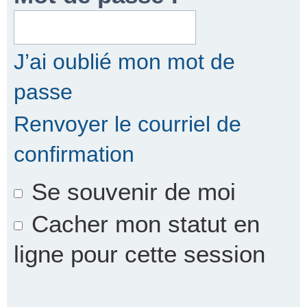
r
J’ai oublié mon mot de
passe
c
Renvoyer le courriel de
confirmation
h
Se souvenir de moi
e
Cacher mon statut en
ligne pour cette session
r