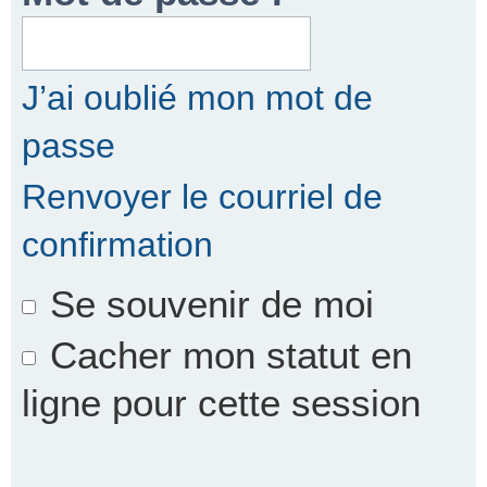
r
J’ai oublié mon mot de
passe
c
Renvoyer le courriel de
confirmation
h
Se souvenir de moi
e
Cacher mon statut en
ligne pour cette session
r