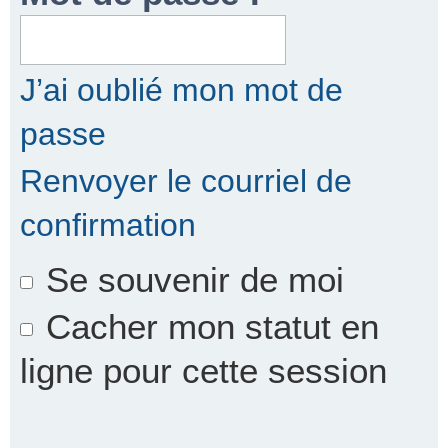
r
J’ai oublié mon mot de
passe
c
Renvoyer le courriel de
confirmation
h
Se souvenir de moi
e
Cacher mon statut en
ligne pour cette session
r