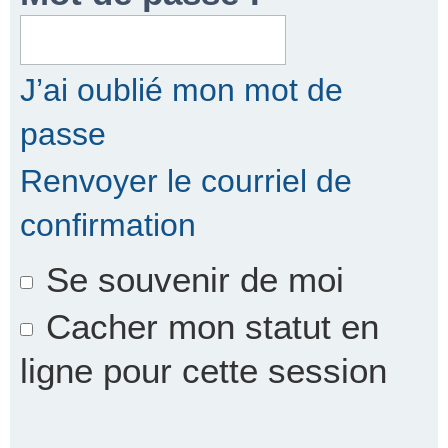
r
J’ai oublié mon mot de
passe
c
Renvoyer le courriel de
confirmation
h
Se souvenir de moi
e
Cacher mon statut en
ligne pour cette session
r