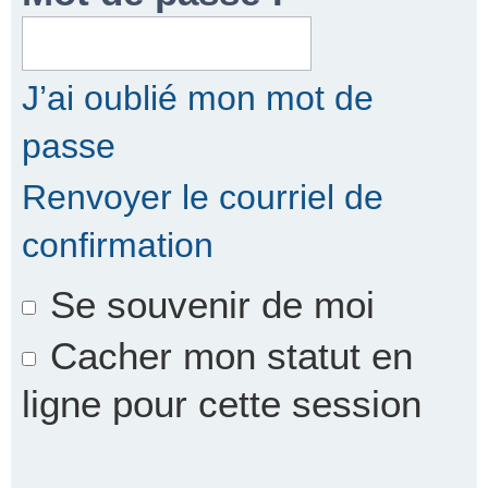
r
J’ai oublié mon mot de
passe
c
Renvoyer le courriel de
confirmation
h
Se souvenir de moi
e
Cacher mon statut en
ligne pour cette session
r