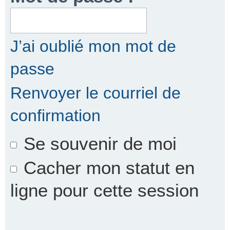
r
J’ai oublié mon mot de
passe
c
Renvoyer le courriel de
confirmation
h
Se souvenir de moi
e
Cacher mon statut en
ligne pour cette session
r