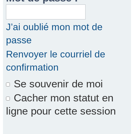
r
J’ai oublié mon mot de
passe
c
Renvoyer le courriel de
confirmation
h
Se souvenir de moi
e
Cacher mon statut en
ligne pour cette session
r