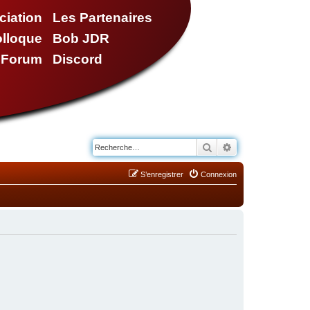
ciation
Les Partenaires
olloque
Bob JDR
e Forum
Discord
Rechercher
Recherche avancé
S’enregistrer
Connexion