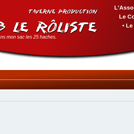
L'Asso
Le C
• L
ns mon sac les 25 haches.