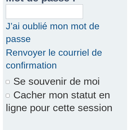
r
J’ai oublié mon mot de
passe
c
Renvoyer le courriel de
confirmation
h
Se souvenir de moi
e
Cacher mon statut en
ligne pour cette session
r