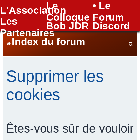
Le
• Le
L'Association
FAQ
Colloque
Forum
Les
Bob JDR
Discord
Partenaires
Index du forum
e
Supprimer les
c
cookies
h
Êtes-vous sûr de vouloir
e