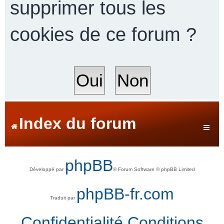
supprimer tous les
cookies de ce forum ?
r
c
h
Index du forum
e
phpBB
Développé par
® Forum Software © phpBB Limited
r
phpBB-fr.com
Traduit par
Confidentialité
Conditions