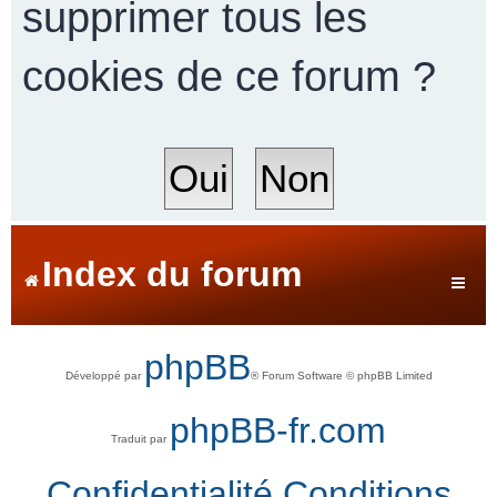
supprimer tous les
cookies de ce forum ?
r
c
h
Index du forum
e
phpBB
Développé par
® Forum Software © phpBB Limited
r
phpBB-fr.com
Traduit par
Confidentialité
Conditions