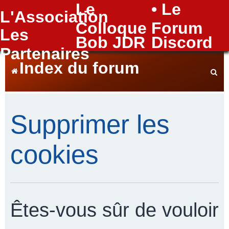
Le
• Le
L'Association
FAQ
Colloque
Forum
Les
Bob JDR
Discord
Partenaires
Index du forum
e
Supprimer les
c
cookies
h
Êtes-vous sûr de vouloir
e