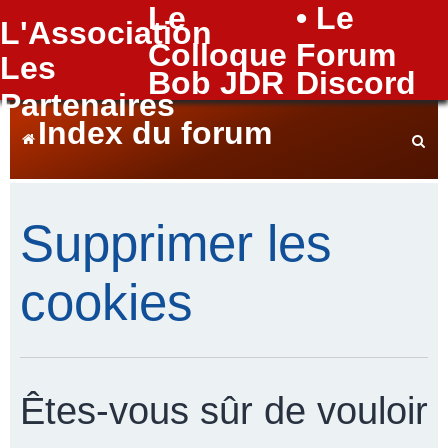
Le
• Le
L'Association
FAQ
Colloque
Forum
Les
Bob JDR
Discord
Partenaires
Index du forum
e
Supprimer les
c
cookies
h
Êtes-vous sûr de vouloir
e