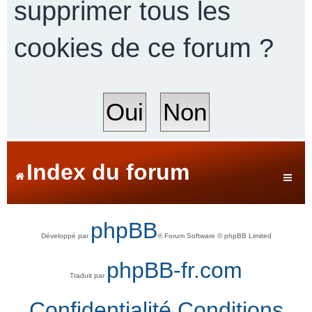
supprimer tous les
cookies de ce forum ?
r
c
h
Index du forum
e
phpBB
Développé par
® Forum Software © phpBB Limited
r
phpBB-fr.com
Traduit par
Confidentialité
Conditions