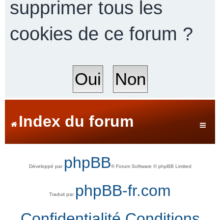
supprimer tous les
cookies de ce forum ?
r
c
h
Index du forum
e
phpBB
Développé par
® Forum Software © phpBB Limited
r
phpBB-fr.com
Traduit par
Confidentialité
Conditions