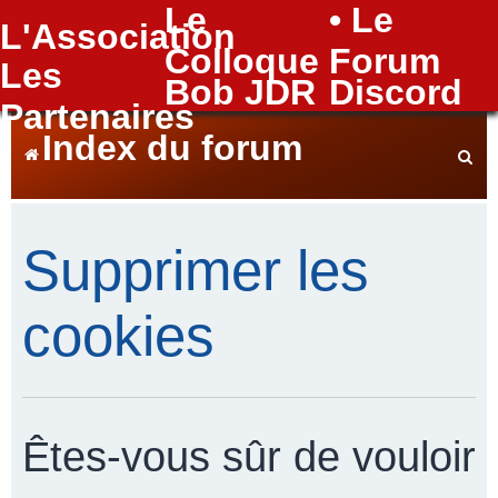
Le
• Le
L'Association
FAQ
Colloque
Forum
Les
Bob JDR
Discord
Partenaires
Index du forum
e
Supprimer les
c
cookies
h
Êtes-vous sûr de vouloir
e