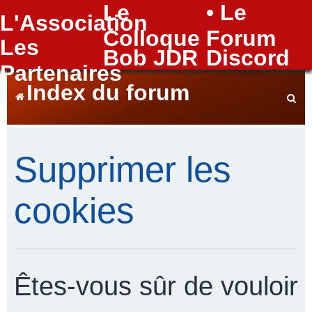
Le
• Le
L'Association
FAQ
Colloque
Forum
Les
Bob JDR
Discord
Partenaires
Index du forum
e
Supprimer les
c
cookies
h
Êtes-vous sûr de vouloir
e