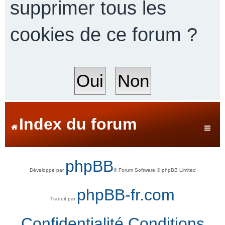
supprimer tous les
cookies de ce forum ?
r
c
h
Index du forum
e
phpBB
Développé par
® Forum Software © phpBB Limited
r
phpBB-fr.com
Traduit par
Confidentialité
Conditions