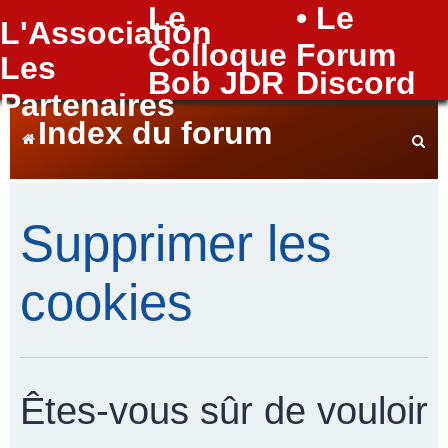
Le
• Le
L'Association
FAQ
Colloque
Forum
Les
Bob JDR
Discord
Partenaires
Index du forum
e
Supprimer les
c
cookies
h
Êtes-vous sûr de vouloir
e