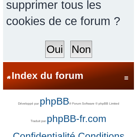
supprimer tous les
cookies de ce forum ?
r
c
h
Index du forum
e
phpBB
Développé par
® Forum Software © phpBB Limited
r
phpBB-fr.com
Traduit par
Confidentialité
Conditions