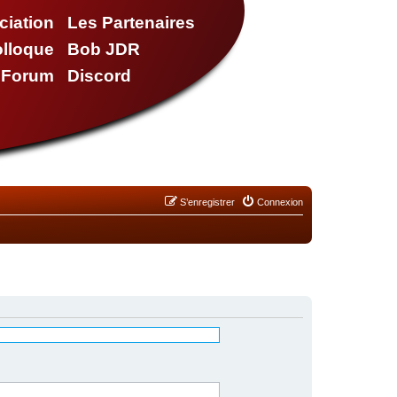
ciation
Les Partenaires
olloque
Bob JDR
e Forum
Discord
S’enregistrer
Connexion