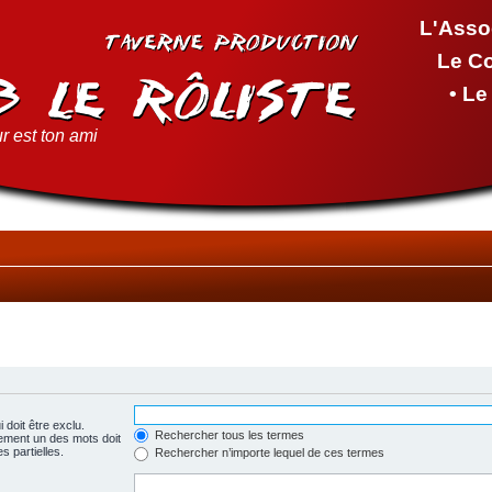
L'Asso
Le C
• L
r est ton ami
 doit être exclu.
Rechercher tous les termes
ement un des mots doit
s partielles.
Rechercher n’importe lequel de ces termes