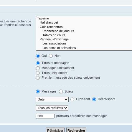
fectuer une recherche.
s l’option ci-dessous
Oui
Non
Titres et messages
Messages uniquement
Titres uniquement
Premier message des sujets uniquement
Messages
Sujets
Croissant
Décroissant
premiers caractères des messages